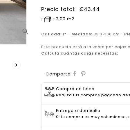
Precio total:
€
43.44
~
2.00
m2
1
search
Calidad:
1ª –
Medidas:
33.3×100 cm -
Pi
Este producto está a la venta por cajas
Calcula cuántas cajas necesitas:

Save
Comparte
Compra en línea
Realiza tus compras pagando de
Entrega a domicilio
Si tu compra es muy voluminosa, c