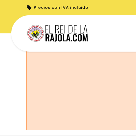
Precios con IVA incluido.
No puede realizar pedidos desde su país