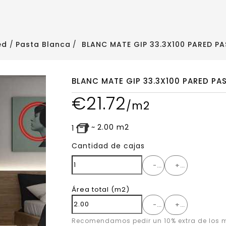
ed
Pasta Blanca
BLANC MATE GIP 33.3X100 PARED P
BLANC MATE GIP 33.3X100 PARED PA
€
21.72
/m2
~
2.00
m2
1
Cantidad de cajas
-
+
Área total
(m2)
-
+
Recomendamos pedir un 10% extra de los m