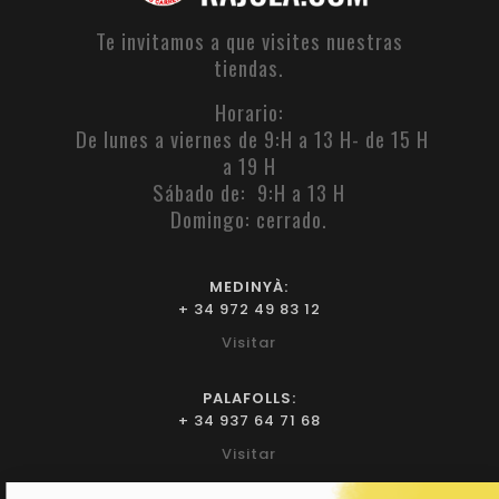
Te invitamos a que visites nuestras
tiendas.
Horario:
De lunes a viernes de 9:H a 13 H- de 15 H
a 19 H
Sábado de: 9:H a 13 H
Domingo: cerrado.
MEDINYÀ:
+ 34 972 49 83 12
Visitar
PALAFOLLS:
+ 34 937 64 71 68
Visitar