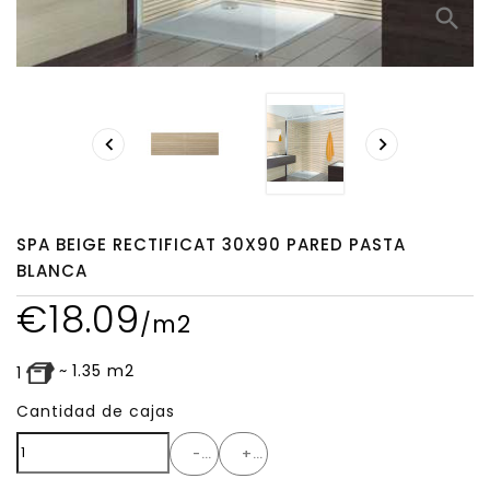
search


SPA BEIGE RECTIFICAT 30X90 PARED PASTA
BLANCA
€
18.09
/m2
~
1.35
m2
1
Cantidad de cajas
-
+