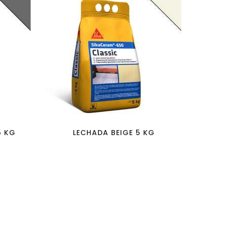
favorite_border
visibility
5 KG
LECHADA BEIGE 5 KG
L