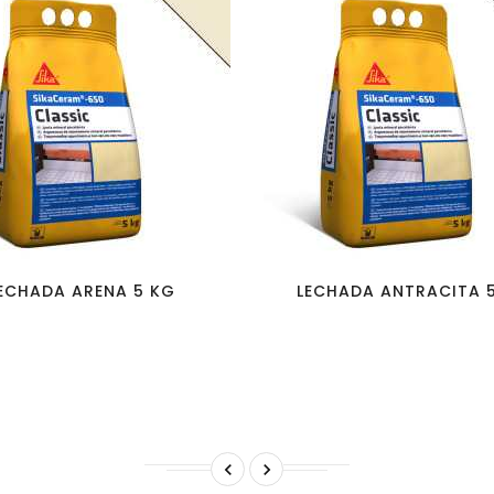
favorite_border
visibility
favorite_border
visibility
ECHADA ARENA 5 KG
LECHADA ANTRACITA 

