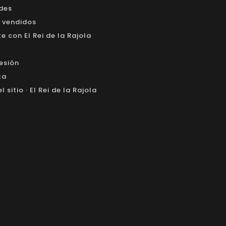
des
 vendidos
 con El Rei de la Rajola
sesión
ta
 sitio · El Rei de la Rajola