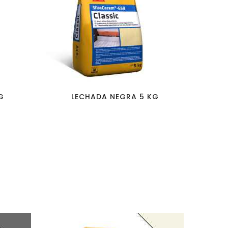
favorite_border
visibility
G
LECHADA NEGRA 5 KG
L