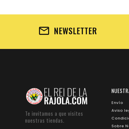
NEWSLETTER
NUESTR
Envío
Aviso le
Te invitamos a que visites
Condici
nuestras tiendas.
Sobre N