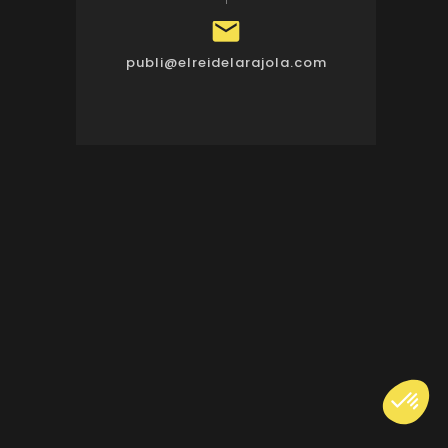

publi@elreidelarajola.com