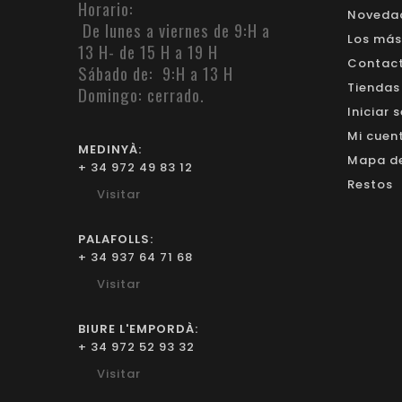
Horario:
Noveda
De lunes a viernes de 9:H a
Los más
13 H- de 15 H a 19 H
Contacte
Sábado de: 9:H a 13 H
Tiendas
Domingo: cerrado.
Iniciar 
Mi cuen
MEDINYÀ:
Mapa del
+ 34 972 49 83 12
Restos
Visitar
PALAFOLLS:
+ 34 937 64 71 68
Visitar
BIURE L'EMPORDÀ:
+ 34 972 52 93 32
Visitar