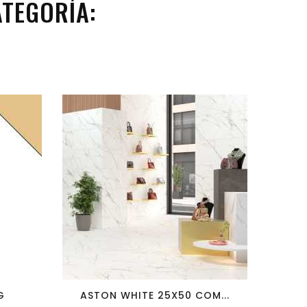
TEGORÍA:
favorite_border
visibility
G
ASTON WHITE 25X50 COM...
NO