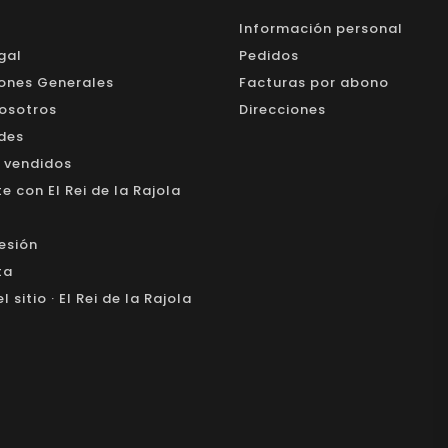
Información personal
gal
Pedidos
ones Generales
Facturas por abono
osotros
Direcciones
des
 vendidos
 con El Rei de la Rajola
sesión
ta
 sitio · El Rei de la Rajola