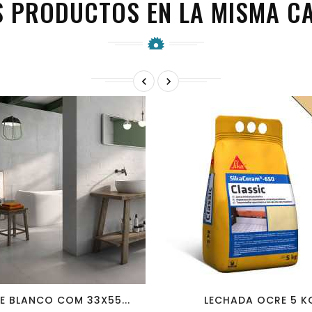
S PRODUCTOS EN LA MISMA CA


favorite_border
visibility
favorite_border
visibility
E BLANCO COM 33X55...
LECHADA OCRE 5 K