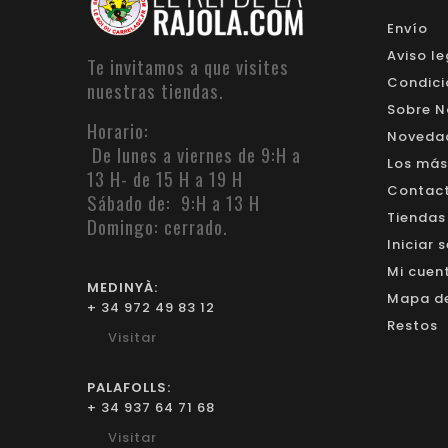
Envío
Aviso le
Te invitamos a que visites
Condici
nuestras tiendas.
Sobre N
Horario:
Noveda
De lunes a viernes de 9:H a
Los más
13 H- de 15 H a 19 H
Contacte
Sábado de: 9:H a 13 H
Tiendas
Domingo: cerrado.
Iniciar 
Mi cuen
MEDINYÀ:
Mapa del
+ 34 972 49 83 12
Restos
Visitar
PALAFOLLS:
+ 34 937 64 71 68
Visitar