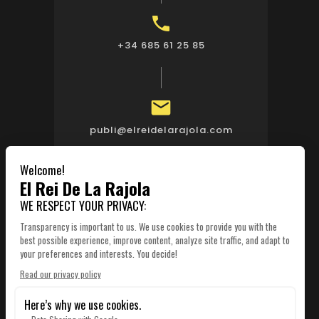

+34 685 61 25 85

publi@elreidelarajola.com