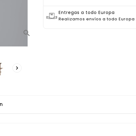
Entregas a todo Europa
Realizamos envíos a todo Europa
search

ón