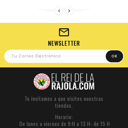


NEWSLETTER
Te invitamos a que visites nuestras
tiendas.
Horario:
De lunes a viernes de 9:H a 13 H- de 15 H