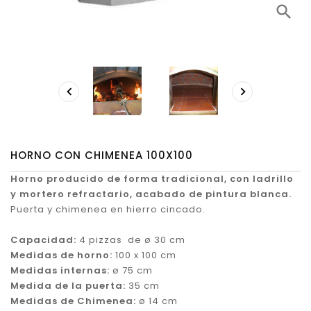
search


HORNO CON CHIMENEA 100X100
Horno producido de forma tradicional, con ladrillo
y mortero refractario, acabado de pintura blanca.
Puerta y chimenea en hierro cincado.
Capacidad:
4 pizzas de ø 30 cm
Medidas de horno:
100 x 100 cm
Medidas internas:
ø 75 cm
Medida de la puerta:
35 cm
Medidas de Chimenea:
ø 14 cm