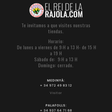
Te invitamos a que visites nuestras
tiendas.
Horario:
De lunes a viernes de 9:H a 13 H- de 15 H
a 19 H
Sábado de: 9:H a 13 H
Domingo: cerrado.
MEDINYÀ:
+ 34 972 49 83 12
Visitar
PALAFOLLS:
+ 34 937 64 71 68