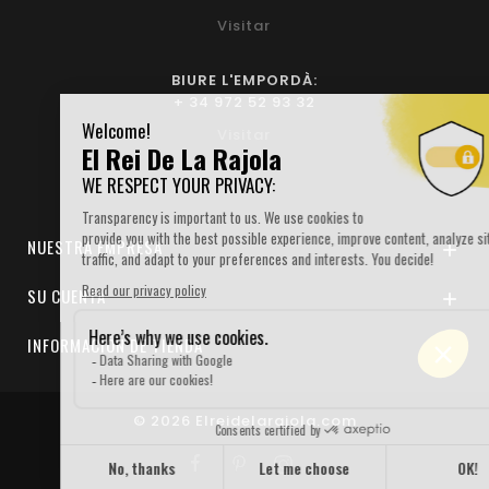
Visitar
BIURE L'EMPORDÀ:
+ 34 972 52 93 32
Visitar
NUESTRA EMPRESA

SU CUENTA

INFORMACIÓN DE TIENDA

© 2026 Elreidelarajola.com