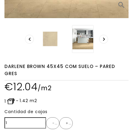
search


DARLENE BROWN 45X45 COM SUELO – PARED
GRES
€
12.04
/m2
~
1.42
m2
1
Cantidad de cajas
-
+