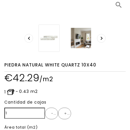
search


PIEDRA NATURAL WHITE QUARTZ 10X40
€
42.29
/m2
~
0.43
m2
1
Cantidad de cajas
-
+
Área total
(m2)