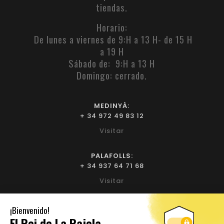
tiendas.
Horario:
De lunes a viernes de 9:H a 13 H- de 15 H
a 19 H
Sábado de: 9:H a 13 H
Domingo: cerrado.
MEDINYÀ:
+ 34 972 49 83 12
Visitar
PALAFOLLS:
+ 34 937 64 71 68
Visitar
BIURE L'EMPORDÀ:
+ 34 972 52 93 32