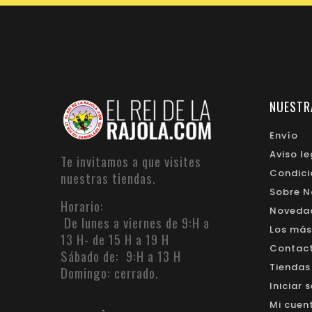
NUESTR
Envío
Aviso le
Te invitamos a que visites
Condici
nuestras tiendas.
Sobre N
Horario:
Noveda
De lunes a viernes de 9:H a
Los más
13 H- de 15 H a 19 H
Contacte
Sábado de: 9:H a 13 H
Tiendas
Domingo: cerrado.
Iniciar 
Mi cuen