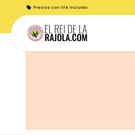
Precios con IVA incluido.
No puede realizar pedidos desde su país