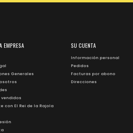
A EMPRESA
SU CUENTA
Información personal
gal
Pedidos
ones Generales
Facturas por abono
osotros
Direcciones
des
 vendidos
 con El Rei de la Rajola
sesión
ta