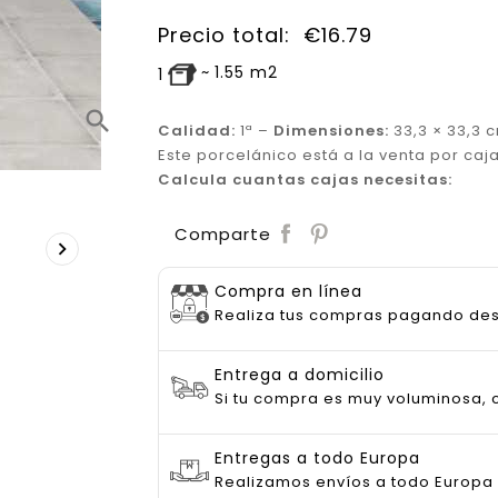
Precio total:
€
16.79
~
1.55
m2
1
search
Calidad:
1ª –
Dimensiones:
33,3 × 33,3 
Este porcelánico está a la venta por caj
Calcula cuantas cajas necesitas:
Save
Comparte

Compra en línea
Realiza tus compras pagando de
Entrega a domicilio
Si tu compra es muy voluminosa, c
Entregas a todo Europa
Realizamos envíos a todo Europa