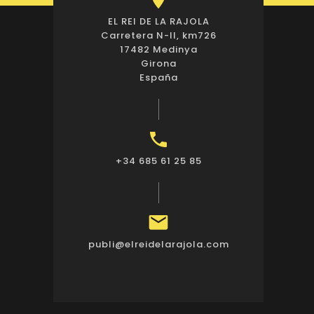
EL REI DE LA RAJOLA
Carretera N-II, km726
17482 Medinya
Girona
España

+34 685 61 25 85

publi@elreidelarajola.com