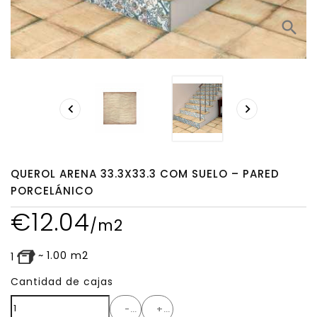
search


QUEROL ARENA 33.3X33.3 COM SUELO – PARED
PORCELÁNICO
€
12.04
/m2
~
1.00
m2
1
Cantidad de cajas
-
+