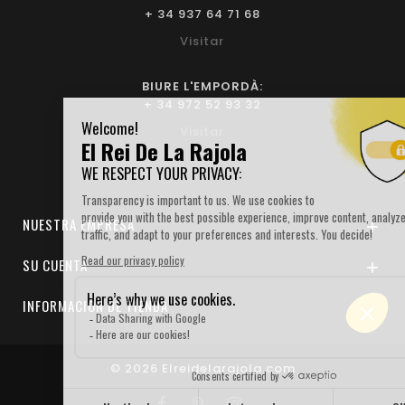
+ 34 937 64 71 68
Visitar
BIURE L'EMPORDÀ:
+ 34 972 52 93 32
Visitar
NUESTRA EMPRESA

SU CUENTA

INFORMACIÓN DE TIENDA

© 2026 Elreidelarajola.com