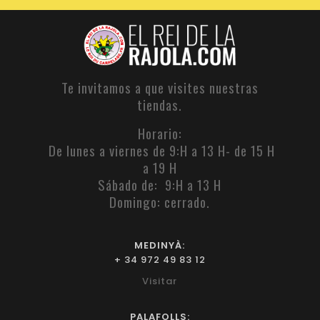
Te invitamos a que visites nuestras
tiendas.
Horario:
De lunes a viernes de 9:H a 13 H- de 15 H
a 19 H
Sábado de: 9:H a 13 H
Domingo: cerrado.
MEDINYÀ:
+ 34 972 49 83 12
Visitar
PALAFOLLS: