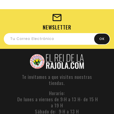
NEWSLETTER
Te invitamos a que visites nuestras
tiendas.
Horario:
De lunes a viernes de 9:H a 13 H- de 15 H
a 19 H
Sábado de: 9:H a 13 H