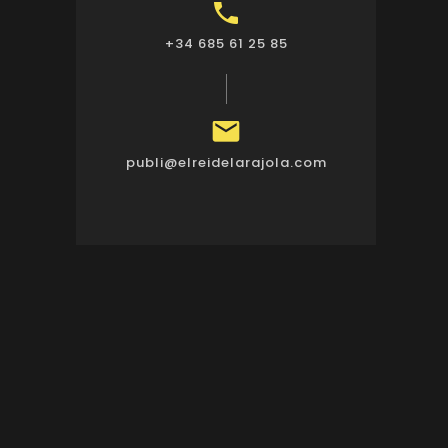

+34 685 61 25 85

publi@elreidelarajola.com