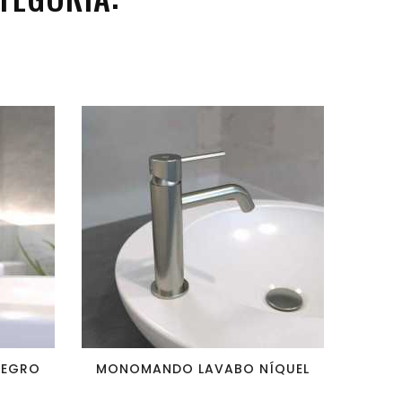
favorite_border
visibility
NEGRO
MONOMANDO LAVABO NÍQUEL
MONO