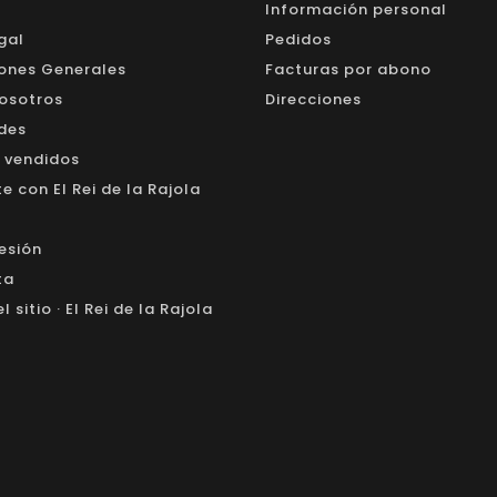
Información personal
gal
Pedidos
ones Generales
Facturas por abono
osotros
Direcciones
des
 vendidos
 con El Rei de la Rajola
sesión
ta
 sitio · El Rei de la Rajola