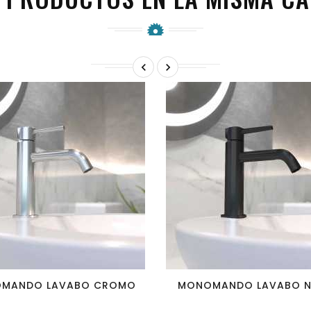


favorite_border
visibility
favorite_border
visibility
MANDO LAVABO CROMO
MONOMANDO LAVABO 