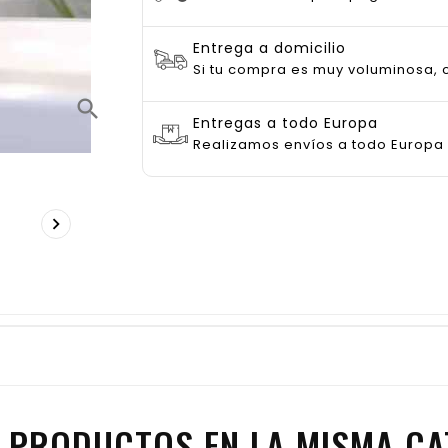
Entrega a domicilio
Si tu compra es muy voluminosa, c
search
Entregas a todo Europa
Realizamos envíos a todo Europa

 PRODUCTOS EN LA MISMA CA