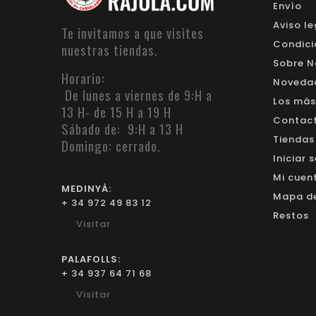
Envío
Aviso le
Te invitamos a que visites
Condici
nuestras tiendas.
Sobre N
Horario:
Noveda
De lunes a viernes de 9:H a
Los más
13 H- de 15 H a 19 H
Contacte
Sábado de: 9:H a 13 H
Tiendas
Domingo: cerrado.
Iniciar 
Mi cuen
MEDINYÀ:
Mapa del
+ 34 972 49 83 12
Restos
Visitar
PALAFOLLS:
+ 34 937 64 71 68
Visitar