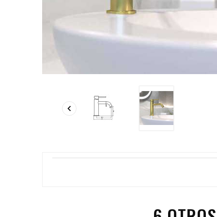

6 OTROS