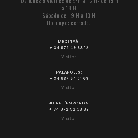
De lunes a viernes de 9:H a 13 H- de 15 H
a 19 H
Sábado de: 9:H a 13 H
Domingo: cerrado.
MEDINYÀ:
+ 34 972 49 83 12
Visitar
PALAFOLLS:
+ 34 937 64 71 68
Visitar
BIURE L'EMPORDÀ:
+ 34 972 52 93 32
Visitar