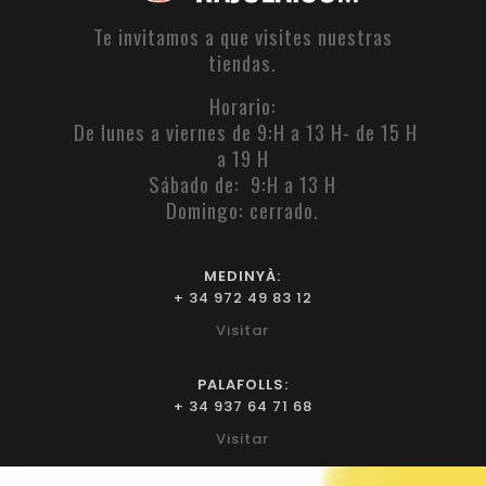
Te invitamos a que visites nuestras
tiendas.
Horario:
De lunes a viernes de 9:H a 13 H- de 15 H
a 19 H
Sábado de: 9:H a 13 H
Domingo: cerrado.
MEDINYÀ:
+ 34 972 49 83 12
Visitar
PALAFOLLS:
+ 34 937 64 71 68
Visitar