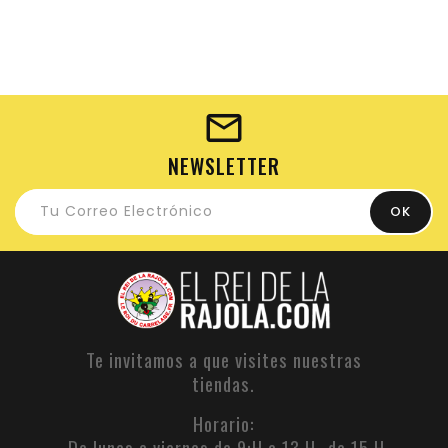
NEWSLETTER
Te invitamos a que visites nuestras
tiendas.
Horario:
De lunes a viernes de 9:H a 13 H- de 15 H