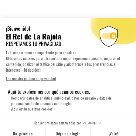
+ 34 937 64 71 68
Visitar
BIURE L'EMPORDÀ:
+ 34 972 52 93 32
Visitar
NUESTRA EMPRESA

YOUR ACCOUNT

INFORMACIÓN DE TIENDA

© 2026 Elreidelarajola.com